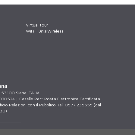
Virtual tour
WiFi - unisiWireless
ena
, 53100 Siena ITALIA
070524 | Caselle Pec:
Posta Elettronica Certificata
icio Relazioni con il Pubblico Tel. 0577 235555 (dal
.30)