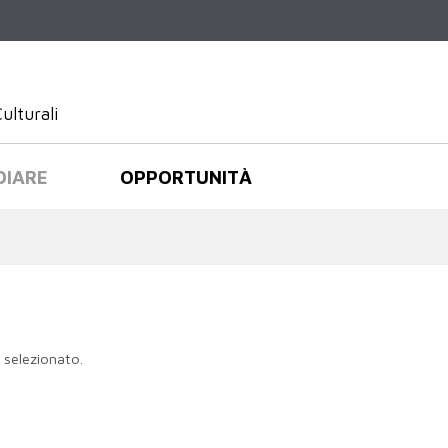
Salta al
contenuto
principale
ulturali
DIARE
OPPORTUNITÀ
 selezionato.