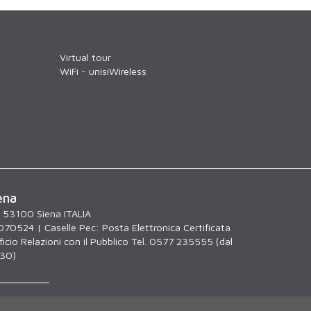
Virtual tour
WiFi - unisiWireless
ena
, 53100 Siena ITALIA
070524 | Caselle Pec:
Posta Elettronica Certificata
icio Relazioni con il Pubblico Tel. 0577 235555 (dal
.30)