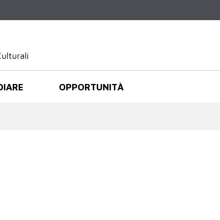
Salta al
contenuto
principale
ulturali
DIARE
OPPORTUNITÀ